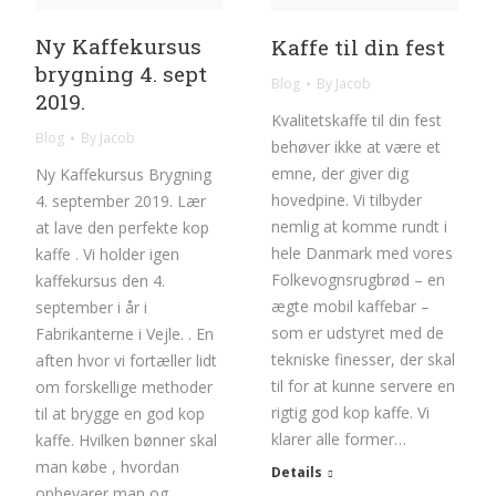
Ny Kaffekursus
Kaffe til din fest
brygning 4. sept
Blog
By
Jacob
2019.
Kvalitetskaffe til din fest
Blog
By
Jacob
behøver ikke at være et
emne, der giver dig
Ny Kaffekursus Brygning
hovedpine. Vi tilbyder
4. september 2019. Lær
nemlig at komme rundt i
at lave den perfekte kop
hele Danmark med vores
kaffe . Vi holder igen
Folkevognsrugbrød – en
kaffekursus den 4.
ægte mobil kaffebar –
september i år i
som er udstyret med de
Fabrikanterne i Vejle. . En
tekniske finesser, der skal
aften hvor vi fortæller lidt
til for at kunne servere en
om forskellige methoder
rigtig god kop kaffe. Vi
til at brygge en god kop
klarer alle former…
kaffe. Hvilken bønner skal
man købe , hvordan
Details
opbevarer man og