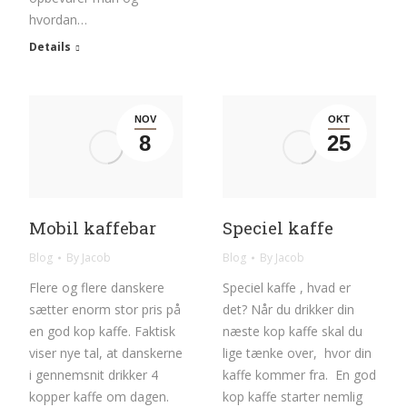
hvordan…
Details
NOV
OKT
8
25
Speciel kaffe
Mobil kaffebar
Blog
By
Jacob
Blog
By
Jacob
Speciel kaffe , hvad er
Flere og flere danskere
det? Når du drikker din
sætter enorm stor pris på
næste kop kaffe skal du
en god kop kaffe. Faktisk
lige tænke over, hvor din
viser nye tal, at danskerne
kaffe kommer fra. En god
i gennemsnit drikker 4
kop kaffe starter nemlig
kopper kaffe om dagen.