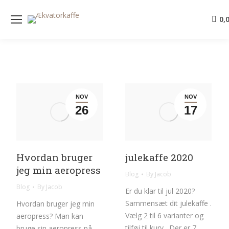
0,
NOV
NOV
26
17
Hvordan bruger
julekaffe 2020
jeg min aeropress
Blog
By
Jacob
Blog
By
Jacob
Er du klar til jul 2020?
Sammensæt dit julekaffe .
Hvordan bruger jeg min
Vælg 2 til 6 varianter og
aeropress? Man kan
tilføj til kurv. Der er 7
bruge sin aeropress på