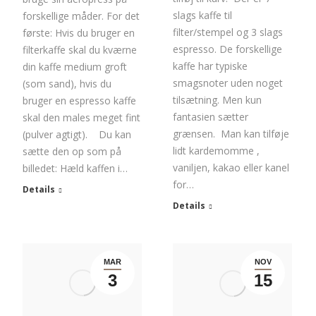
slags kaffe til
forskellige måder. For det
filter/stempel og 3 slags
første: Hvis du bruger en
espresso. De forskellige
filterkaffe skal du kværne
kaffe har typiske
din kaffe medium groft
smagsnoter uden noget
(som sand), hvis du
tilsætning. Men kun
bruger en espresso kaffe
fantasien sætter
skal den males meget fint
grænsen. Man kan tilføje
(pulver agtigt). Du kan
lidt kardemomme ,
sætte den op som på
vaniljen, kakao eller kanel
billedet: Hæld kaffen i…
for…
Details
Details
MAR
NOV
3
15