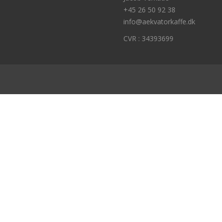
+45 26 50 92 38
info@aekvatorkaffe.dk
CVR : 34393699