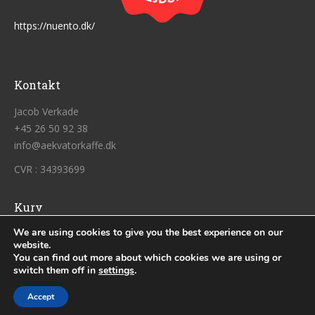
https://nuento.dk/
Kontakt
Jacob Verkade
+45 26 50 92 38
info@aekvatorkaffe.dk
CVR : 34393699
Kurv
We are using cookies to give you the best experience on our
Ingen varer i kurven.
website.
You can find out more about which cookies we are using or
switch them off in
settings
.
Praktisk
Accept