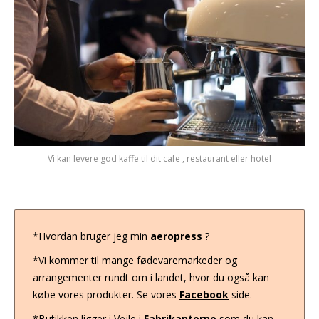
Vi kan levere god kaffe til dit cafe , restaurant eller hotel
*Hvordan bruger jeg min
aeropress
?
*Vi kommer til mange fødevaremarkeder og
arrangementer rundt om i landet, hvor du også kan
købe vores produkter. Se vores
Facebook
side.
*Butikken ligger i Vejle i
Fabrikanterne
som du kan