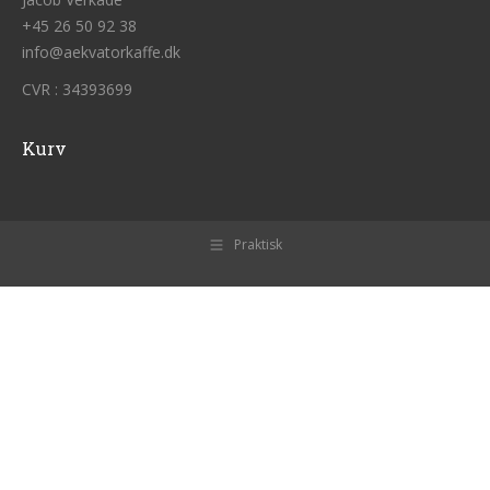
+45 26 50 92 38
info@aekvatorkaffe.dk
CVR : 34393699
Kurv
Praktisk