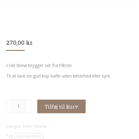
270,00
kr.
Cold Brew brygger set fra Filtron.
Til at lave en god kop kaffe uden bitterhed eller syre.
Cold
Tilføj til kurv
brew
brygger
Filtron
Kategori:
Kaffe Tilbehør
antal
Tag:
cold brew Filtron